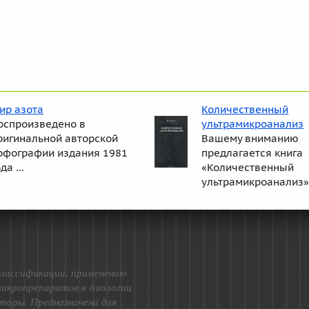
ир азота
Количественный
оспроизведено в
ультрамикроанализ
ригинальной авторской
Вашему вниманию
рфографии издания 1981
предлагается книга
да ...
«Количественный
ультрамикроанализ»
лассификации, применению
микропрепаратов в биологии
торы. Предназначена для