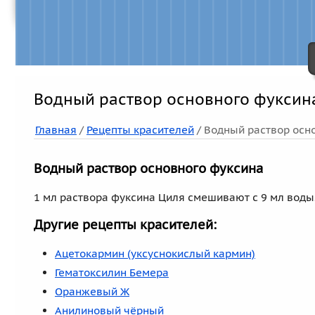
Водный раствор основного фуксин
Главная
/
Рецепты красителей
/ Водный раствор осн
Водный раствор основного фуксина
1 мл раствора фуксина Циля смешивают с 9 мл воды. 
Другие рецепты красителей:
Ацетокармин (уксуснокислый кармин)
Гематоксилин Бемера
Оранжевый Ж
Анилиновый чёрный