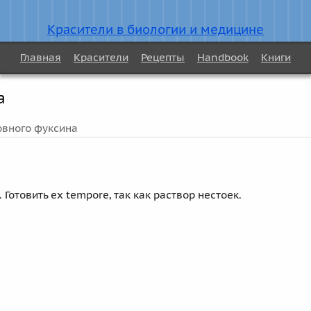
Красители в биологии и медицине
Главная
Красители
Рецепты
Handbook
Книги
а
овного фуксина
Готовить ex tempore, так как раствор нестоек.