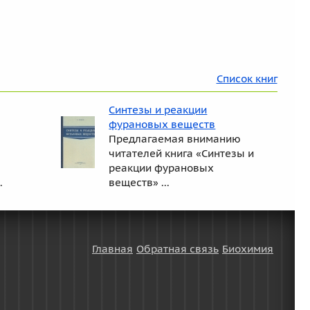
Список книг
Синтезы и реакции
фурановых веществ
Предлагаемая вниманию
читателей книга «Синтезы и
реакции фурановых
.
веществ» ...
Главная
Обратная связь
Биохимия