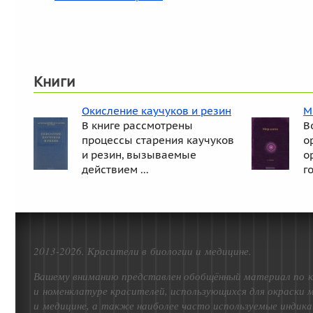
Книги
Окисление каучуков и резин
М
В книге рассмотрены
В
процессы старения каучуков
о
и резин, вызываемые
о
действием ...
го
2013-2026. Красители в биологии и медицине.
Вашему вниманию представлен обобщённый материал по к
и номенклатуре красителей, использующихся для окраски 
и медицине, а также наиболее часто используемые индика