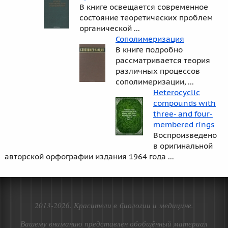
В книге освещается современное
состояние теоретических проблем
органической ...
Сополимеризация
В книге подробно
рассматривается теория
различных процессов
сополимеризации, ...
Heterocyclic
compounds with
three- and four-
membered rings
Воспроизведено
в оригинальной
авторской орфографии издания 1964 года ...
2013-2026. Красители в биологии и медицине.
Вашему вниманию представлен обобщённый материал