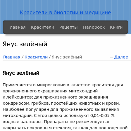
Красители в биологии и медицине
Главная
Красители
Рецепты
Handbook
Книги
Янус зелёный
Главная
/
Красители
/ Янус зелёный
—
Далее
Янус зелёный
Применяется в микроскопии в качестве красителя для
прижизненного окрашивания митохондрий
и лейкоцитов; для прижизненного окрашивания
хондриосом, грибков, простейших животных и крови.
Наиболее популярен для прижизненного выявления
митохондрий. С этой целью используют 0,01-0,05 %
водные растворы. Препараты не рекомендуется
накрывать покровным стеклом, так как для полноценной