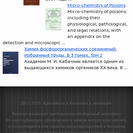
Micro-chemistry of Poisons
Micro-chemistry of poisons:
including their
physiological, pathological,
and legal relations; with
an appendix on the
detection and microscopic ...
Химия фосфорорганических соединений.
Избранные труды. В 3 томах. Том 2
Академик М. И. Кабачник является одним из
выдающихся химиков-органиков XX века. В ...
2013-2026. Красители в биологии и медицине.
Вашему вниманию представлен обобщённый материал
по классификации, применению и номенклатуре красителей,
использующихся для окраски микропрепаратов в биологии
и медицине, а также наиболее часто используемые