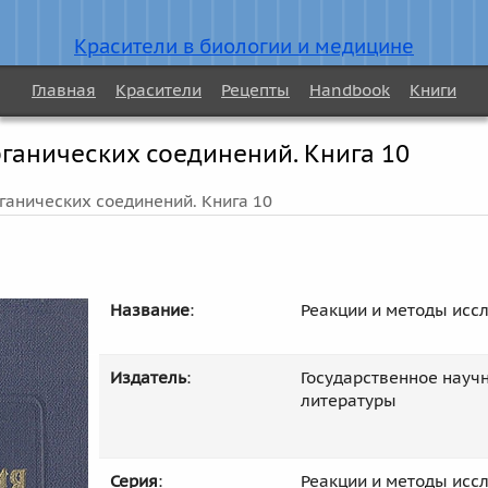
Красители в биологии и медицине
Главная
Красители
Рецепты
Handbook
Книги
ганических соединений. Книга 10
ганических соединений. Книга 10
Название
:
Реакции и методы исс
Издатель
:
Государственное науч
литературы
Серия
:
Реакции и методы исс