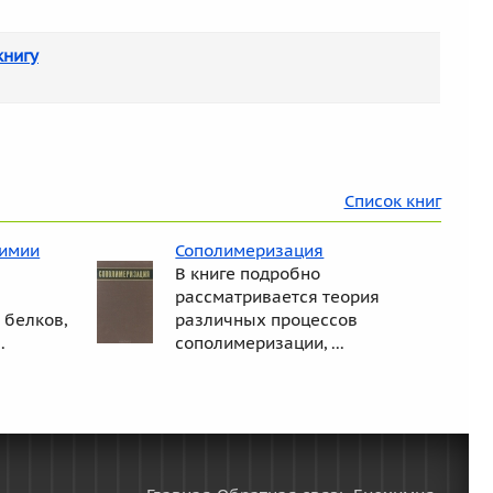
книгу
Список книг
химии
Сополимеризация
В книге подробно
рассматривается теория
 белков,
различных процессов
.
сополимеризации, ...