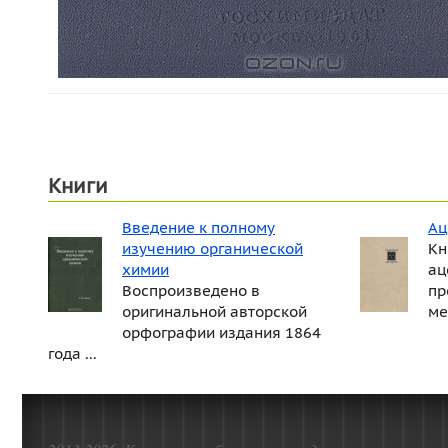
Книги
Введение к полному
Ац
изучению органической
Кн
химии
ац
Воспроизведено в
пр
оригинальной авторской
ме
орфографии издания 1864
года ...