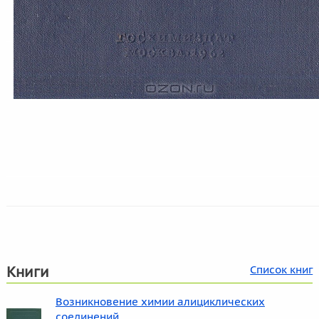
Книги
Список книг
Возникновение химии алициклических
соединений