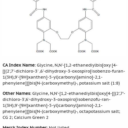
CA Index Name
: Glycine, N,N'-[1,2-ethanediylbis[oxy [4-
[[(2',7'-dichloro-3' ,6'-dihydroxy-3-oxospiro[isobenzo-furan-
1(3H),9'-[9H]xanthen]-5-yl)carbonyl]amino]-2,1-
phenylene]]]bis[N-(carboxymethyl)-, potassium salt (1:8)
Other Names
: Glycine, N,N'-[1,2-ethanediylbis[oxy[4-[[(2',7'-
dichloro-3',6'-dihydroxy-3-oxospiro[isobenzofu-ran-
1(3H),9'-[9H]xanthen]-5-yl)carbonyl]amino]-2,1-
phenylene]]]bis[N-(carboxymethyl)-, octapotassium salt;
CG 2; Calcium Green 2
Merck Index Number
: Not listed