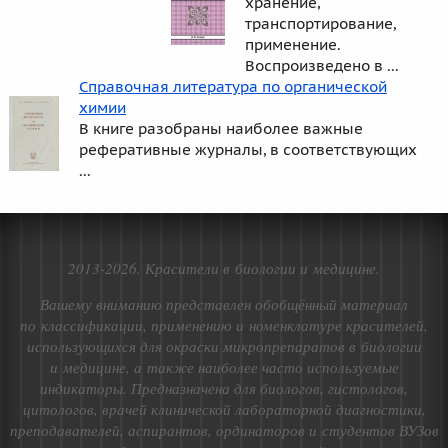
хранение,
транспортирование,
применение.
Воспроизведено в ...
Справочная литература по органической
химии
В книге разобраны наиболее важные
реферативные журналы, в соответствующих
...
2013-2026. Красители в биологии и медицине.
Вашему вниманию представлен обобщённый материал
по классификации, применению и номенклатуре красителей,
использующихся для окраски микропрепаратов в биологии
и медицине, а также наиболее часто используемые
индикаторы. Предназначена для биологов, гистологов,
цитологов, врачей клинической лабораторной диагностики,
преподавателей, аспирантов, ординаторов и студентов ВУЗов