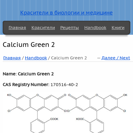
Красители в биологии и медицине
Главная
Красители
Рецепты
Handbook
Книги
Calcium Green 2
Главная
/
Handbook
/ Calcium Green 2
—
Далее / Next
Name
:
Calcium Green 2
CAS Registry Number
: 170516-40-2