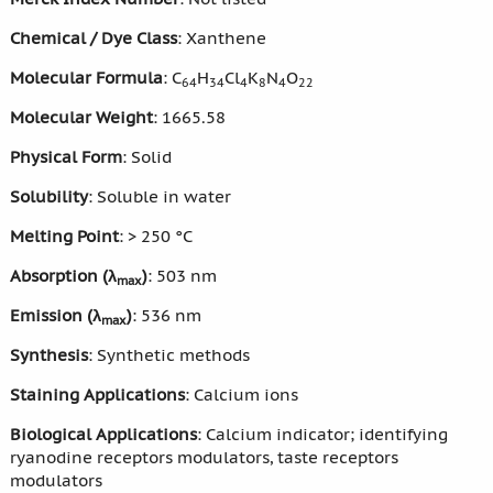
Chemical / Dye Class
: Xanthene
Molecular Formula
: C
H
Cl
K
N
O
64
34
4
8
4
22
Molecular Weight
: 1665.58
Physical Form
: Solid
Solubility
: Soluble in water
Melting Point
: > 250 °C
Absorption (λ
)
: 503 nm
max
Emission (λ
)
: 536 nm
max
Synthesis
: Synthetic methods
Staining Applications
: Calcium ions
Biological Applications
: Calcium indicator; identifying
ryanodine receptors modulators, taste receptors
modulators