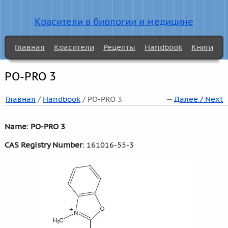
Красители в биологии и медицине
Главная
Красители
Рецепты
Handbook
Книги
PO-PRO 3
Главная
/
Handbook
/ PO-PRO 3
—
Далее / Next
Name
:
PO-PRO 3
CAS Registry Number
: 161016-55-3