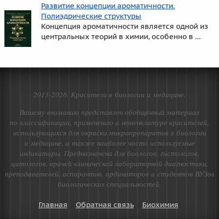
Развитие концепции ароматичности.
Полиэдрические структуры
Концепция ароматичности является одной из
центральных теорий в химии, особенно в ...
2013-2026. Красители в биологии и медицине.
Вашему вниманию представлен обобщённый материал
по классификации, применению и номенклатуре красителей,
использующихся для окраски микропрепаратов в биологии
и медицине, а также наиболее часто используемые
индикаторы. Предназначена для биологов, гистологов,
цитологов, врачей клинической лабораторной диагностики,
преподавателей, аспирантов, ординаторов и студентов ВУЗов
биологических специальностей.
Главная
Обратная связь
Биохимия