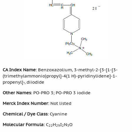
CA Index Name
: Benzoxazolium, 3-methyl-2-[3-[1-[3-
(trimethylammonio)propyl]-4(1 H)-pyridinylidene]-1-
propenyl]-, diiodide
Other Names
: PO-PRO 3; PO-PRO 3 iodide
Merck Index Number
: Not listed
Chemical / Dye Class
: Cyanine
Molecular Formula
: C
H
I
N
O
22
29
2
3