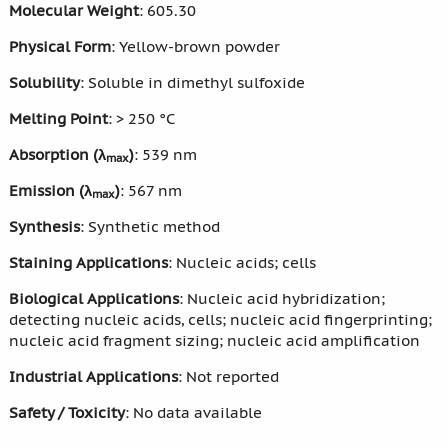
Molecular Weight
: 605.30
Physical Form
: Yellow-brown powder
Solubility
: Soluble in dimethyl sulfoxide
Melting Point
: > 250 °C
Absorption (λ
)
: 539 nm
max
Emission (λ
)
: 567 nm
max
Synthesis
: Synthetic method
Staining Applications
: Nucleic acids; cells
Biological Applications
: Nucleic acid hybridization;
detecting nucleic acids, cells; nucleic acid fingerprinting;
nucleic acid fragment sizing; nucleic acid amplification
Industrial Applications
: Not reported
Safety / Toxicity
: No data available