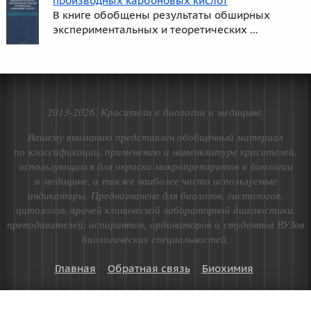
производных карбоновых кислот
В книге обобщены результаты обширных
экспериментальных и теоретических ...
2013-2026. Красители в биологии и медицине.
Вашему вниманию представлен обобщённый материал
по классификации, применению и номенклатуре красителей,
использующихся для окраски микропрепаратов в биологии
и медицине, а также наиболее часто используемые
индикаторы. Предназначена для биологов, гистологов,
цитологов, врачей клинической лабораторной диагностики,
преподавателей, аспирантов, ординаторов и студентов ВУЗов
биологических специальностей.
Главная
Обратная связь
Биохимия