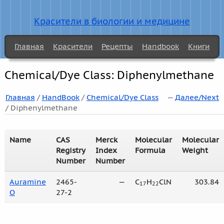
Красители в биологии и медицине
Главная
Красители
Рецепты
Handbook
Книги
Chemical/Dye Class: Diphenylmethane
Главная
/
HandBook
/
Chemical/Dye Class
—
Далее/Next
/ Diphenylmethane
Name
CAS
Merck
Molecular
Molecular
Registry
Index
Formula
Weight
Number
Number
Auramine
2465-
—
C
H
ClN
303.84
17
22
O
27-2