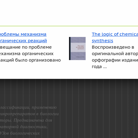
роблемы механизма
The logic of chemic
рганических реакций
synthesis
овещание по проблеме
Воспроизведено в
еханизма органических
оригинальной авто
еакций было организовано
орфографии издани
года ...
лассификации, применению
микропрепаратов в биологии
торы. Предназначена для
ораторной диагностики,
УЗов биологических