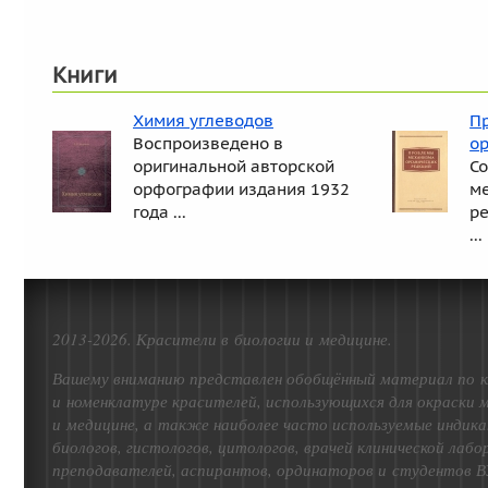
Книги
Химия углеводов
П
Воспроизведено в
о
оригинальной авторской
С
орфографии издания 1932
м
года ...
р
...
2013-2026. Красители в биологии и медицине.
Вашему вниманию представлен обобщённый материал по к
и номенклатуре красителей, использующихся для окраски 
и медицине, а также наиболее часто используемые индика
биологов, гистологов, цитологов, врачей клинической лаб
преподавателей, аспирантов, ординаторов и студентов В