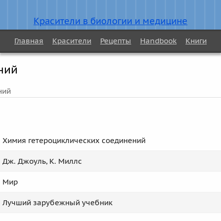
Красители в биологии и медицине
Главная
Красители
Рецепты
Handbook
Книги
ний
ний
Химия гетероциклических соединений
Дж. Джоуль, К. Миллс
Мир
Лучший зарубежный учебник