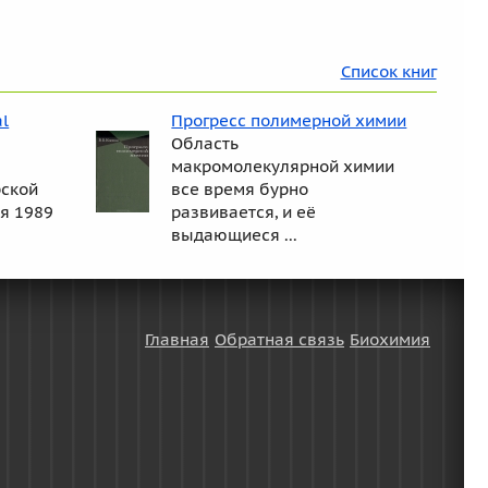
Список книг
al
Прогресс полимерной химии
Область
макромолекулярной химии
рской
все время бурно
я 1989
развивается, и её
выдающиеся ...
Главная
Обратная связь
Биохимия