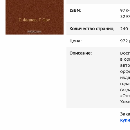
ISBN
:
978-
329
Количество страниц
:
240
Цена
:
972 
Описание
:
Вос
в ор
авт
орф
изда
года
(изд
«Онт
Химт
Зака
купи