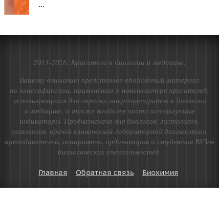
...
2013-2026. Красители в биологии и медицине.
Вашему вниманию представлен обобщённый материал
по классификации, применению и номенклатуре красителей,
использующихся для окраски микропрепаратов в биологии
и медицине, а также наиболее часто используемые
индикаторы. Предназначена для биологов, гистологов,
цитологов, врачей клинической лабораторной диагностики,
преподавателей, аспирантов, ординаторов и студентов ВУЗов
биологических специальностей.
Главная
Обратная связь
Биохимия