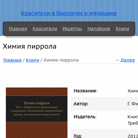
Красители в биологии и медицине
Главная
Красители
Рецепты
Handbook
Книги
Химия пиррола
Главная
/
Книги
/ Химия пиррола
—
Далее
Название
:
Хим
Автор
:
Г. Ф
Издатель
:
Книг
Тре
Год
:
201