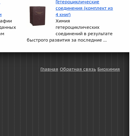
е
Гетероциклические
соединения (комплект из
и
4 книг)
рафии
Химия
 данных
гетероциклических
ам
соединений в результате
быстрого развития за последние ...
Главная
Обратная связь
Биохимия