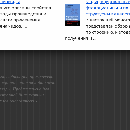
олиамиды
Модифицированны
книге описаны свойства,
фталоцианины и их
тоды производства и
структурные аналог
ласти применения
В настоящей моног
лиамидов. ...
представлен обзор
по строению, метод
получения и ...
лассификации, применению
микропрепаратов в биологии
торы. Предназначена для
ораторной диагностики,
УЗов биологических