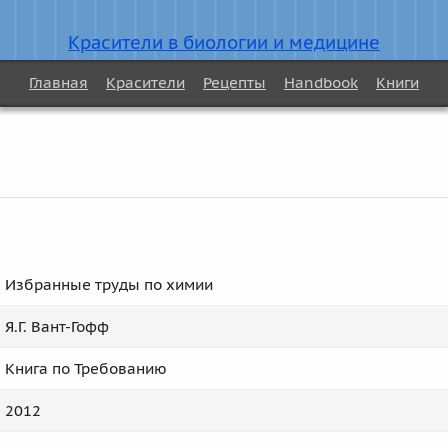
Красители в биологии и медицине
Главная
Красители
Рецепты
Handbook
Книги
Избранные труды по химии
Я.Г. Вант-Гофф
Книга по Требованию
2012