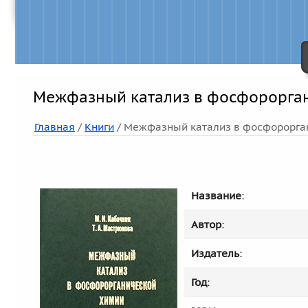
Межфазный катализ в фосфорорга
Главная
/
Книги
/ Межфазный катализ в фосфорорга
Название
:
Автор
:
Издатель
:
Год
: