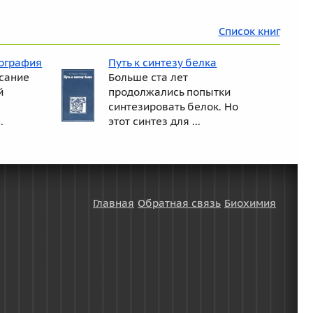
Список книг
ография
Путь к синтезу белка
исание
Больше ста лет
й
продолжались попытки
синтезировать белок. Но
.
этот синтез для ...
Главная
Обратная связь
Биохимия