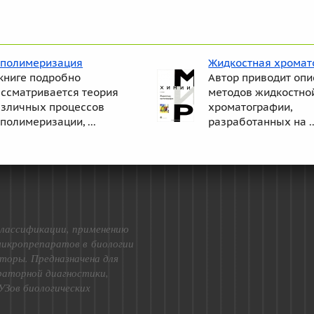
ополимеризация
Жидкостная хромат
книге подробно
Автор приводит оп
ассматривается теория
методов жидкостно
азличных процессов
хроматографии,
полимеризации, ...
разработанных на ..
лассификации, применению
микропрепаратов в биологии
торы. Предназначена для
ораторной диагностики,
УЗов биологических