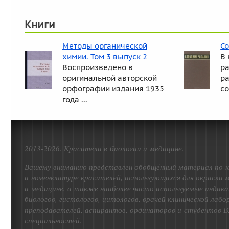
Книги
Методы органической
С
химии. Том 3 выпуск 2
В 
Воспроизведено в
р
оригинальной авторской
р
орфографии издания 1935
со
года ...
2013-2026. Красители в биологии и медицине.
Вашему вниманию представлен обобщённый материал по к
и номенклатуре красителей, использующихся для окраски 
и медицине, а также наиболее часто используемые индика
биологов, гистологов, цитологов, врачей клинической лаб
преподавателей, аспирантов, ординаторов и студентов В
специальностей.