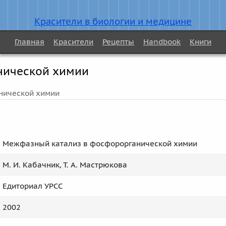
Красители в биологии и медицине
Главная
Красители
Рецепты
Handbook
Книги
нической химии
нической химии
Межфазный катализ в фосфорорганической химии
М. И. Кабачник, Т. А. Мастрюкова
Едиториал УРСС
2002