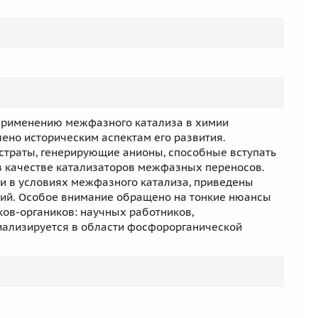
применению межфазного катализа в химии
ено историческим аспектам его развития.
страты, генерирующие анионы, способные вступать
в качестве катализаторов межфазных переносов.
и в условиях межфазного катализа, приведены
ий. Особое внимание обращено на тонкие нюансы
ков-органиков: научных работников,
циализируется в области фосфорорганической