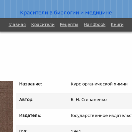
Красители в биологии и медицине
Главная
Красители
Рецепты
Handbook
Книги
Название
:
Курс органической химии
Автор
:
Б. Н. Степаненко
Издатель
:
Государственное издатель
Год
:
1961