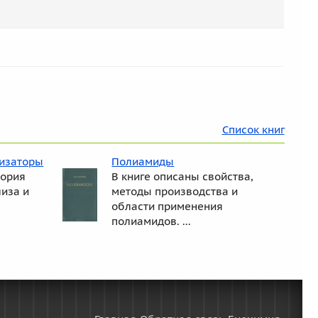
Список книг
лизаторы
Полиамиды
еория
В книге описаны свойства,
лиза и
методы производства и
области применения
полиамидов. ...